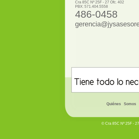
Cra 85C Nº 25F - 27 Ofc. 402
PBX: 571.404.5558
486-0458
gerencia@jysasesor
Quiénes Somos
© Cra 85C Nº 25F - 2